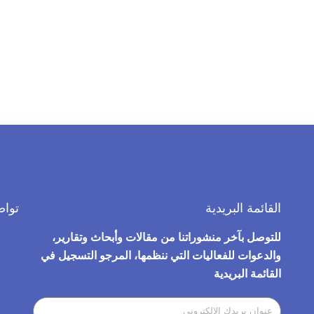
محوريا عندما فضل حماية المؤسسات العمومية لا قتل المتظاهرين.
وبذلك يكون الشعب التونسي قد طوى بثورته العفوية التي صنعها بنف
والفساد، وهي ثورة لن تكتمل معالمها إلا بجني ثمار تكون في ح
بنفسه بعيدا عن أية وصاية أو إملاءات خارجية أو تهافتات أطراف 
الخاصة.
القائمة البريدية
تواص
للتوصل بآخر منشوراتنا من مقالات وأبحاث وتقارير،
والدعوات للفعاليات التي ننظمها، المرجو التسجيل في
القائمة البريدية​