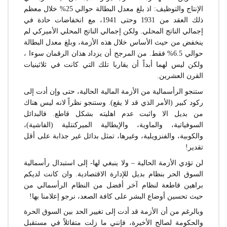
الإنتاج والتوظيف: اذ بلغ معدل البطالة حوالي 25% خلال معظم
ذلك العقد من 1931 وحتى 1941، مع انخفاضات حادة في
إجمالي الناتج المحلي. ولكن إجمالي الناتج المحلي الأميركي لم
ينخفض من حيث الأساس خلال هذه الأزمة، وبلغ معدل البطالة
حوالي 6.5% فقط. من المرجح أن يزداد هذان الرقمان سوءا ،
ولكن ليس لهما أبداً أن يقاربا تلك التي كانت في ثلاثينيات
القرن العشرين.
ستنجو الرأسمالية من الأزمة المالية الحالية، حتى وإن أدت إلى
ركود كبير (الأمر الذي قد لا يقع). وستنجو نظراً لانه ليس هناك
من بديل الا واثبت عدم اهليته بشكل قاطع. فالبدائل
السوفياتية، والماوية، والإيطالية الميركنتلية (الفاشية)،
والكوبية، والفنزويلية، وغيرها، تمثل بدائل غير جذابة على أقل
تقدير!
لن تؤدي الأزمة الحالية – ولا ينبغي لها- إلى استبدال رأسمالية
السوق الحر بنظام بديل للإدارة الاقتصادية. وان كانت لديكم
براهين قاطعة لنظام آخر أفضل من النظام الرأسمالي من
حيث تحسين أوضاع البشر على كافة الصعد، نرجو إعلامنا بها!
وبالرغم من أن الأزمة قد أدت إلى تغيير الحد بين السوق الحرة
والحكومة لصالح الأخيرة، فإنني ما زلت متفائلاً في مستقبل