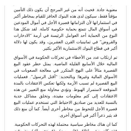
يثير التأمين الكامل لسوق المال في البنوك الاستثمارية مخاطر
معنوية جادة. فحيث أنه من غير المرجح أن يكون ذلك التأمين
مؤقتاً فقط، سيكون لدى هذه البنوك الحافز للقيام بمخاطر أكبر
في استثماراتها لأن التزاماتها قصيرة الأجل في أموال المودعين
في أسواق المال تتمتع بحماية حكومية كاملة. لقد شكل هذا
النوع من الحماية أحد العوامل الرئيسة في أزمة “الادخارات
والقروض” في ثمانينيات القرن العشرين، وقد يكون لها دلالة
أكبر في قطاع البنوك الاستثمارية الأكبر بكثير.
تم ارتكاب عدد من الأخطاء في تحركات الحكومة في الأسواق
المالية خلال الأسابيع القليلة الماضية. يمثل حظر عقود البيع
القصيرة مثالاً على النهج المتكرر في معالجة الصعوبات في
الأسواق المالية وغيرها؛ وبالتحديد: “أقتل الرسول”. فعمليات
البيع القصيرة لم تسبب الأزمة ولكنها تعكس الاعتقادات بالمدة
المتوقعة لاستمرار الهبوط. وتؤدي محاولة منع التعبير عن هذه
الاعتقادات إلى كتم معلومات مفيدة، وتخلق مشاكل جدية
بالنسبة للعديد من صناديق الاحتياط التي تستخدم عمليات البيع
قصيرة الأجل للتحوط من مخاطر أخرى أيضاً. كما أن منع ذلك
قد يثير ذعراً أكبر في أسواق أخرى.
كما ان هناك مخاطر سياسية محتملة لهذه التحركات الحكومية.
فقد كان ينبغي إغلاق (فاني ميه) و(فريدي ماك) منذ وقت