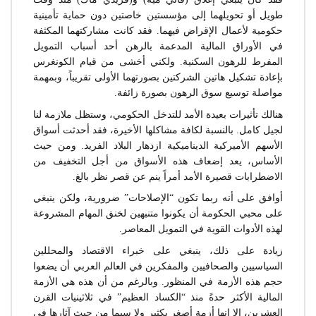
طويل أو تحويلهما إلى مؤسستين خاصتين دون حماية تأمينية
حكومية لأعمال الإقراض فيهما. فقد كانت مشاركتهما المكثفة
في الأوراق المالية المدعمة بالرهن أحد أسباب التمويل
المفرط للرهون السكنية. ولكني أخشى من قيام الكونغرس
بإعادة تشكيل هاتين الشركتين بصورتهما الأولى تقريباً، وبمهمة
مواصلة توسيع سوق الرهون بصورة زائفة.
هنالك تأثيرات بعيدة الأمد للتدخل الحكومي، وستظل ملازمة لنا
لجيل كامل. بالنسبة لكافة مشاكلها الأخيرة، فقد أحدثت أسواق
الأسهم الأميركية الديناميكية ازدهار البلاد الفريد. ومن حيث
الأساس، يعد إضعاف هذه الأسواق من أجل التخفيف من
الاضطرابات قصيرة الأمد أمراً ينم عن قصر نظر بالغ.
أوافق على أنه ربما تكون “الإصلاحات” ضرورية، ولكن ينبغي
على محبي الحكومة أن يكونوا متنبهين لخنق المهام المشروعة
لهذه الأدوات القوية في التمويل المعاصر.
زيادة على ذلك، ينبغي على خبراء الاقتصاد والمحللين
السياسيين والصحافيين والمفكرين في العالم العربي أن يضعوا
حجم هذه الأزمة في المنظور. وبالرغم من أن هذه هي الأزمة
المالية الأكثر حدةً منذ “الكساد العظيم” في ثلاثينيات القرن
العشرين، الا انها أزمة أصغر بكثير ولا سيما من حيث آثارها في