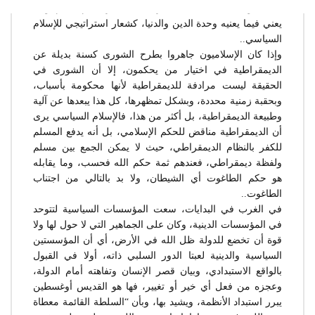
المسلمون” في الانتخابات البرلمانية الأخيرة عام2010م وهذا
يعني فيما يعنيه وحدة الدين والدنيا، كشعار استراتيجي للإسلام
السياسي..
وإذا كان الإسلاميون جاهروا بطرح الشورى كسنة بديلة عن
الديمقراطية في اختيار من يحكمون، إلا أن الشورى في
الحقيقة ليست مرادفة للديمقراطية لأنها محكومة بأسباب،
وبحقبة زمنية محددة، وبشكل تمظهرها، كل هذا يبعدها عن آلية
وطبيعة الديمقراطية، بل أكثر من هذا، فالإسلام السياسي يرى
أن الديمقراطية مناقض للحكم الإسلامي، بل أنه يدفع المسلم
للكفر بالنظام الديمقراطي، حيث لا يمكن الجمع بين مسلم
ولفظة ديمقراطي، فعندهم ثمة حكم الله فحسب، وما يقابله
هو حكم الطاغوت أي الشيطان، ولا بد بالتالي من اجتناب
الطاغوت..
في الغرب في البدايات، سعت المؤسسات السياسية لتتوحد
في المؤسسات الدينية، وكان على الجماهير التي لا حول لها ولا
قوة أن تخضع للدولة ظل الله في الأرض، أي أن المؤسستين
السياسية والدينية لعبتا الدور السلبي ذاته، أولا في القبول
بالواقع الاستبدادي، وبيان قصر الإنسان وتفاهته أمام الدولة،
وعجزه من فعل أي خير أو تغيير، فها هو القديس أوغسطين
يبرر استبداد الأنظمة، ويشيد بها، وبأن “السلطة القائمة معطاة