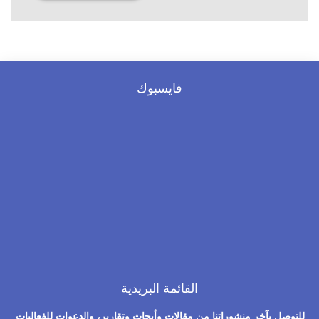
فايسبوك
القائمة البريدية
للتوصل بآخر منشوراتنا من مقالات وأبحاث وتقارير، والدعوات للفعاليات