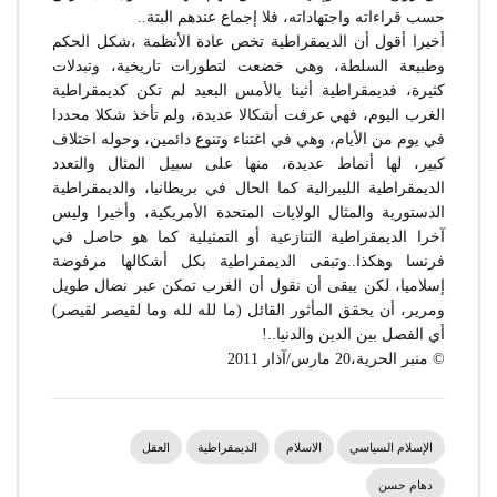
حسب قراءاته واجتهاداته، فلا إجماع عندهم البتة..
أخيرا أقول أن الديمقراطية تخص عادة الأنظمة ،شكل الحكم
وطبيعة السلطة، وهي خضعت لتطورات تاريخية، وتبدلات
كثيرة، فديمقراطية أثينا بالأمس البعيد لم تكن كديمقراطية
الغرب اليوم، فهي عرفت أشكالا عديدة، ولم تأخذ شكلا محددا
في يوم من الأيام، وهي في اغتناء وتنوع دائمين، وحوله اختلاف
كبير، لها أنماط عديدة، منها على سبيل المثال والتعدد
الديمقراطية الليبرالية كما الحال في بريطانيا، والديمقراطية
الدستورية والمثال الولايات المتحدة الأمريكية، وأخيرا وليس
آخرا الديمقراطية التنازعية أو التمثيلية كما هو حاصل في
فرنسا وهكذا..وتبقى الديمقراطية بكل أشكالها مرفوضة
إسلاميا، لكن يبقى أن نقول أن الغرب تمكن عبر نضال طويل
ومرير، أن يحقق المأثور القائل (ما لله لله وما لقيصر لقيصر)
أي الفصل بين الدين والدنيا..!
© منبر الحرية،20 مارس/آذار 2011
الإسلام السياسي
الاسلام
الديمقراطية
العقل
دهام حسن