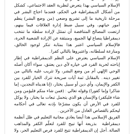
الإسلام السياسي بهذا يتعرض لنظرية العقد الاجتماعي، كشكل
من أشكال الديمقراطية في الحكم، فعندما احتاج البشر في
مرحلة تاريخية ما إلى تشريع وضعي (من وضع البشر) ينظم
أمور حياتهم، وفي سبيل ضبط إدارة العلاقات فيما بينهم،
ارتضت المصالح المتناقضة أن تمتثل لإرادة سلطة ما تنتخب
ديمقراطيا ينصاع لها الجميع، ومنبثقة عن الإرادة الشعبية الحرة،
فالإسلام السياسي اعتبر هذا بمثابة تنكر لوجود الخالق،
ومنازعة لسلطانه، واعتبروها بالتالي كفرا..
الإسلام السياسي يعترض على النظم الديمقراطية في إطار
إباحته لحرية الفرد في خياره لأي دين يعتنق، سواء أكان أصله
الوحي الإلهي أم من وضع البشر، ولا تثريب عليه بالتالي من
تغيير دينه.. بالمقابل ثمة آيات صريحة تترك الخيار للفرد بين
الكفر والإيمان، وأي دين أو سبيل يختار، (إنا هديناه النجدين، إما
شاكرا وإما كفورا) وقوله تعالي : (فمن شاء منكم فليؤمن ومن
شاء فليكفر) والإنسان هو الذي يتحمل تبعات ما يختار، ولا يوكل
للفرد في الأرض أن يكون مشرّعا بإذنه تعالى في أحكامه
ليحكم بالقصاص العادل من الآخرين..
الفريق الإسلامي هذا أيضا يعادي مجانية التعليم في ظل أنظمة
ديمقراطية بذريعة أنها تبيح للفرد لتعلّم الكفر والمذاهب
الضالة..أجل إن الديمقراطية تتيح للفرد فرص التعليم الحر، ولا