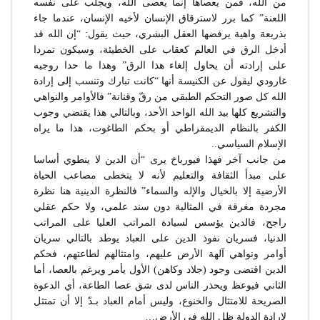
من الله، فمن يعصاها إنما يعصى الله، ويجلب على نفسه
اللعنة” كما برر لاسترقاق الإنسان لأخيه الإنسان، عندما جاء
بذريعة واهية يرفضها العقل البشري، حيث يقول: “إن الله قد
أدخل الرق في العالم كعقاب على الخطيئة، وسيكون تمردا
على إرادته أن يحاول إلغاء هذا الرق” وهذا ما حدا روجيه
غارودي ليقول عن الكنيسة أنها “كانت تبارك وتنسب إلى إرادة
الله كل صور التحكم الطبقي من رقّ وقنانة” فالأوامر والنواهي
والتشريع كلها بيد الله الواحد الأحد، وبالتالي هذا يقتضي وجوب
الكفر بالنظام الديمقراطي أو بحكم الطاغوت، هذا ما يراه
الإسلام السياسي..
من جانب آخر فهذا فيورباخ يرى “أن الدين لا ينطوي أساسا
على مبدأ الثقافة والتعليم لأنه لا يتخطى مصاعب الحياة
الأرضية إلا بالخيال والإله والسماء” فالنظرة الدينية هنا نظرة
مجردة مغرقة في المثالية دون سند علمي، ولا حكم عقلي
راجح، فالدين يؤسس لسيادة المراتب العليا على المراتب
الدنيا، فسريان نفوذ الدين على العباد يوطد بالتالي سريان
أوامر ونواهي آلهة الأرض عليهم، وامتثالهم لطاعتهم، فحكم
الدين اقتضى وجود (جلاد وكاهن) الأول يأمر ويرغم بالعصا، أما
الثاني فيوعظ ويحذر الناس لدى شق عصا الطاعة، أي الدعوة
الصريحة للامتثال والخنوع، وليس أمام العباد بـدّ إلا أن تمتثل
لإرادة الدولة ظل الله في الأرض…