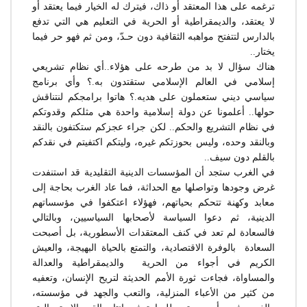
ترغمه على هذا المعتقد أو ذاك، فيترك له الخيار فيما يعتقد أو
لا يعتقد، والديمقراطية أو الحرية في التعليم هي التي تدفع
بالدارس لتتفتح مواهبه الثقافية دون حـدّ، ومن ثم فهو حر فيما
يختار..
هناك سؤال لا بد من طرحه على هؤلاء..أي نظام تشريعي
إسلامي في العالم الإسلامي ستقتدون به.؟ وأي برنامج
سياسي ديني ستعملون على هديه.؟ هاتوا برامجكم لنتناقش
حولها.. أعلمونا عن دولة إسلامية واحدة هي مثلكم وقدوتكم
في نظام التشريع والحكم.. لكن جراء عجزكم ستكتفون بالنقد
وبالنقد وحده، وليس بحوزتكم غيره، وليتكم اكتفيتم في نقدكم
بالقلم دون سيف..
في الغرب ستجد أن المؤسسات الدينية التقليدية قد استنفدت
غرض وجودها وتواصلها مع الحداثة، فما عاد الغرب بحاجة إلى
معابد وكهنة تتحكم بحياتهم، فهؤلاء اعتكفوا في مؤسساتهم
الدينية، ثم دعوا السياسة لأصحابها السياسيين، وبالتالي
فالسعادة لم تعد في كنف المعتقدات الأسطورية، بل أصبحت
السعادة بالوفرة الاقتصادية، والتمتع بالحياة البهيجة، والعيش
الكريم في أجواء من الحرية والديمقراطية والعدالة
والمساواة، فجاءت ثورة الأمم الحديثة لتريح الإنسان، وتعفيه
من كثير من الأعباء المنزلية، والتعب والجهد في مؤسسته،