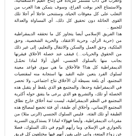
والغرب في دأب مستمر للزيادة في إنتاج القيم الاستعمالية،
والاستمتاع الحر بوقت الفراغ، وسوف يتمكن هذا الغرب من
التغلب على كل معوقات الحياة، وستتنحى عاجلا أم آجلا تلك
القوى الحائلة دون تحقيق كل ذلك، أي المساواة والعدالة
للجميع ..
هذا الفريق الإسلامي أيضا يتجاوز كل ما تحققه الديمقراطية
من (حرية الرأي، وحرية الاعتقاد، والحرية الشخصية، وحق
الملكية، وحق العمل والسكن والانتقال والتعليم، إلى غير ذلك
من الحقوق والحريات…) فيقف عند خصلة الأخلاق فيقرنها
بجانب منها بالسلوك الجنسي، أقول أولا لماذا نحمّـل
الديمقراطية كل هذا؟ فالأخلاق ما هي سوى قواعد معينة
لسلوك الفرد يتعين عليه التقيد بها استجابة منه لمقتضيات
المجتمع، أي بلغة بسيطة أن الأخلاق نتاج اجتماعي، ولا تحصر
في الديمقراطية وحدها، والمجتمع هو الذي يلفظ أو يتقبل هذه
الخصلة أو تلك، والتشريع هو الذي يرعى ما يتفق حوله أكثرية
المجتمع في النظم الديمقراطية، ليست ثمة أخلاق خارج نطاق
المجتمع الإنساني، وأخلاق أي طبقة، أي فئة تخضع لمصالح هذه
الطبقة أو تلك الفئة، فليس السلوك الجنسي (الزنى مثلا) من
مفردات الديمقراطية، وأيضا فهؤلاء لماذا لا يستذكرون التسرية
بالجواري في الإسلام، وما رأيهم اليوم في ذلك السلوك، فضلا
عن زواج المتعة، وإني على يقين أنهم فيها مختلفون كل فريق