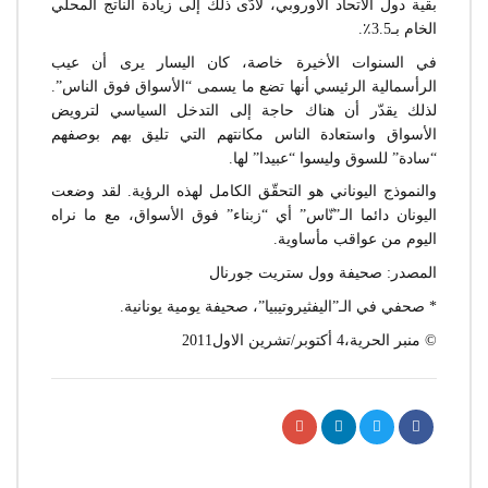
بقية دول الاتحاد الأوروبي، لأدّى ذلك إلى زيادة الناتج المحلي
الخام بـ3.5٪.
في السنوات الأخيرة خاصة، كان اليسار يرى أن عيب
الرأسمالية الرئيسي أنها تضع ما يسمى “الأسواق فوق الناس”.
لذلك يقدّر أن هناك حاجة إلى التدخل السياسي لترويض
الأسواق واستعادة الناس مكانتهم التي تليق بهم بوصفهم
“سادة” للسوق وليسوا “عبيدا” لها.
والنموذج اليوناني هو التحقّق الكامل لهذه الرؤية. لقد وضعت
اليونان دائما الـ”نّاس” أي “زبناء” فوق الأسواق، مع ما نراه
اليوم من عواقب مأساوية.
المصدر: صحيفة وول ستريت جورنال
* صحفي في الـ”اليفثيروتيبيا”، صحيفة يومية يونانية.
© منبر الحرية،4 أكتوبر/تشرين الاول2011