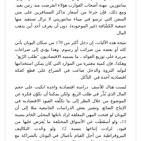
سانتورين. مهنة أصحاب القوارب هؤلاء انقرضت منذ زمن بعيد.
ومع ذلك، فإن جزءا من أسعار تذاكر المسافرين على متن
السفن التي ترسو في ميناء سانتوريني لا تزال تستفيد منها
جمعية الكشّافة (غير الموجودة). دون أن يعرف أحد أين يذهب
المال.
نتيجة هذه الآليات، إن دخل أكثر من 70٪ من سكان اليونان يأتي
كله أو بعضه من ضرائب أو رسوم. وهذا يؤدي إلى صراعات
مريرة على توزيع الفوائد ـ ما يسميه الاقتصاديون “طلب الرّيع”.
وهكذا، فإن كمية معتبرة من الموارد التي كان يمكن استخدامها
لتوليد الثروة والدخل ضاعت في الصراع على قطع كعكة
اقتصادية آخذة في التآكل.
ليست هناك للأسف دراسة اقتصادية واحدة انكبت على حجم
المال الذي بُذِّر في طلب الريع. ولكن يمكننا أن نكوّن فكرة عن
الموضوع من خلال النظر إلى ما تكلّفه القيود الاقتصادية في
الإنتاج الضائع. وتشير بعض الدراسات الجامعية مثلا إلى أن
اليونان لو فتحت المهن المغلقة لزاد ناتجُها المحلي الخام بنسبة
1٪، ولو أسقَطَت عن الأسواق المختلفة ما يُفرَض عليها من
قيود، لزادت إنتاجَها بنسبة 2٪. ولو وحّدت التكاليف
البيروقراطية من أجل القيام بأعمال في اليونان بالشراكة مع