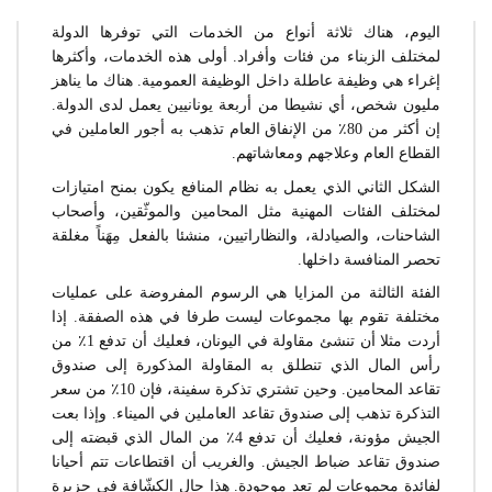
اليوم، هناك ثلاثة أنواع من الخدمات التي توفرها الدولة
لمختلف الزبناء من فئات وأفراد. أولى هذه الخدمات، وأكثرها
إغراء هي وظيفة عاطلة داخل الوظيفة العمومية. هناك ما يناهز
مليون شخص، أي نشيطا من أربعة يونانيين يعمل لدى الدولة.
إن أكثر من 80٪ من الإنفاق العام تذهب به أجور العاملين في
القطاع العام وعلاجهم ومعاشاتهم.
الشكل الثاني الذي يعمل به نظام المنافع يكون بمنح امتيازات
لمختلف الفئات المهنية مثل المحامين والموثّقين، وأصحاب
الشاحنات، والصيادلة، والنظاراتيين، منشئا بالفعل مِهَناً مغلقة
تحصر المنافسة داخلها.
الفئة الثالثة من المزايا هي الرسوم المفروضة على عمليات
مختلفة تقوم بها مجموعات ليست طرفا في هذه الصفقة. إذا
أردت مثلا أن تنشئ مقاولة في اليونان، فعليك أن تدفع 1٪ من
رأس المال الذي تنطلق به المقاولة المذكورة إلى صندوق
تقاعد المحامين. وحين تشتري تذكرة سفينة، فإن 10٪ من سعر
التذكرة تذهب إلى صندوق تقاعد العاملين في الميناء. وإذا بعت
الجيش مؤونة، فعليك أن تدفع 4٪ من المال الذي قبضته إلى
صندوق تقاعد ضباط الجيش. والغريب أن اقتطاعات تتم أحيانا
لفائدة مجموعات لم تعد موجودة. هذا حال الكشّافة في جزيرة