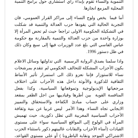
التنموية والنساء تقوم بإبداء رأي استشاري حول برامج التنمية
المحلية المزمع انجازها.
أما فيما يخص ولوج النساء إلى مراكز القرار العمومي، فان
التجربة الحالية التي يقودها حزب العدالة والتنمية قد شكلت
في التشكيلة الحكومية الاولى تراجعا حيث لم تحض المرأة إلا
بوزارة واحدة من حزب العدالة والتنمية بالمقارنة مع حكومة
عباس الفاسي التي بلغ عدد الوزيرات فيها إلى سبع وكان ذلك
في ظل دستور 1996.
واذا سلمنا بصدق الرواية الرسمية التي تداولتها وسائل الاعلام
بكون الأحزاب المشكلة للتحالف الحكومي لم تتقدم بمرشحات
نساء للاستوزار فإننا نعزو ذلك الى استمرار تأثير الأنماط
الثقافية للذكورة والأنوثة داخل هذه الأحزاب على اختلاف
مرجعياتها الإيديولوجية وتموقعاتها السياسية، وكذا بفعل
المنافسة القوية بين أطرها وقيادييها من اجل الظفر بمقعد
وزاري على حساب مبادئ الكفاءة والاستحقاق والتمييز
الايجابي تجاه النساء. وهذا الأمر ليس غربيا عن بنية وثقافة
الأحزاب السياسية المغربية التي تظل ذكورية، حيث تهميش
المرأة في الولوج إلى المواقع السياسية سواء على مستوى
القيادات (أمناء الأحزاب والنقابات غالبيتهم ذكور باستثناء الحزب
الاشتراكي الموحد ونقابة الباطرونا ) أو على مستوى القواعد،