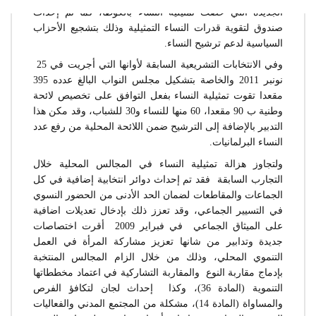
الجديدة التي خصت تمثيلية النساء بالكوطا، كما تم إحداث
صندوق لتقوية قدرات النساء التمثيلية وذلك بتشجيع الأحزاب
السياسية لدعم ترشيح النساء.
وفي الانتخابات التشريعية السابقة لأوانها التي أجريت في 25
نونبر 2011 والخاصة بتشكيل مجلس النواب البالغ عدده 395
مقعدا تقوت تمثيلية النساء بفعل التوافق على تخصيص لائحة
وطنية ب 90 مقعدا، 60 منها للنساء و30 للشباب، وقد مكن هذا
التدبير بالإضافة إلى الترشيح ضمن اللائحة المحلية من رفع عدد
النساء البرلمانيات.
ولتجاوز هزالة تمثيلية النساء في المجالس المحلية خلال
التجارب السابقة فقد تم إحداث دوائر انتخابية إضافية في كل
الجماعات والمقاطعات لضمان الحد الأدنى من الحضور النسوي
في التسيير الجماعي، وقد تعزز ذلك بإدخال تعديلات اضافية
على الميثاق الجماعي في فبراير 2009 أقرت اختصاصات
جديدة وتدابير من شانها تعزيز مشاركة المرأة في العمل
التنموي المحلي، وذلك من خلال الزام المجالس المنتخبة
بإدماج مقاربة النوع والمقاربة التشاركية في اعتماد مخططاتها
التنموية (المادة 36)، وكذا إحداث لجان لتكافؤ الفرص
والمساواة (المادة 14)، مشكلة من المجتمع المدني والفعاليات