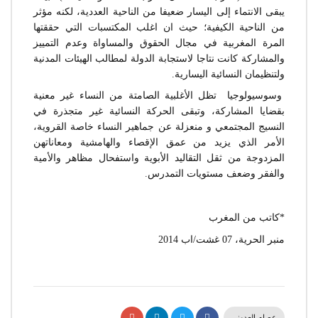
يبقى الانتماء إلى اليسار ضعيفا من الناحية العددية، لكنه مؤثر
من الناحية الكيفية؛ حيث ان اغلب المكتسبات التي حققتها
المرة المغربية في مجال الحقوق والمساواة وعدم التمييز
والمشاركة كانت نتاجا لاستجابة الدولة لمطالب الهيئات المدنية
ولتنظيمان النسائية اليسارية.
وسوسيولوجيا تظل الأغلبية الصامتة من النساء غير معنية
بقضايا المشاركة، وتبقى الحركة النسائية غير متجذرة في
النسيج المجتمعي و منعزلة عن جماهير النساء خاصة القروية،
الأمر الذي يزيد من عمق الإقصاء والهامشية ومعاناتهن
المزدوجة من ثقل التقاليد الأبوية واستفحال مظاهر والأمية
والفقر وضعف مستويات التمدرس.
*كاتب من المغرب
منبر الحرية، 07 غشت/اب 2014
عصام العدوني