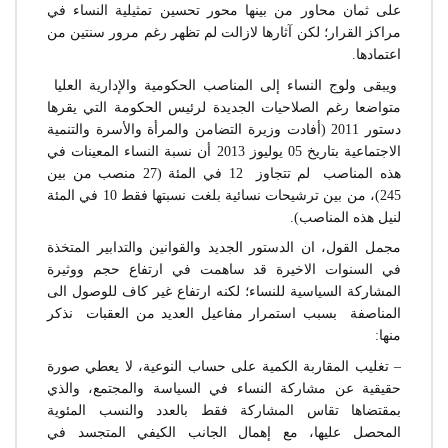
على ثمان محاور من بينها محور تحسين تمثيلية النساء في
مراكز القرار؛ لكن آثارها لازالت لم تظهر رغم مرور سنتين من
اعتمادها.
ويبقى ولوج النساء إلى المناصب الحكومية والإدارية العليا
متواضعا رغم الصلاحيات الجديدة لرئيس الحكومة التي يقرها
دستور 2011 (أفادت وزيرة التضامن والمرأة والأسرة والتنمية
الاجتماعية بتاريخ 05 يوليوز 2013 أن نسبة النساء المعينات في
هذه المناصب لم تتجاوز 12 في المئة (27 منصب من بين
245)، من بين ترشيحات نسائية بلغت نسبتها فقط 10 في المئة
لنيل هذه المناصب).
مجمل القول، ان الدستور الجديد والقوانين والتدابير المتخذة
في السنوات الاخيرة قد ساهمت في ارتفاع حجم ووثيرة
المشاركة السياسية للنساء؛ لكنه ارتفاع غير كاف للوصول الى
المناصفة بسبب استمرار مفاعيل العديد من العقبات نذكر
منها:
– تغليب المقاربة الكمية على حساب النوعية، لا يعطي صورة
حقيقية عن مشاركة النساء في السياسة والمجتمع، والذي
بمقتضاها تقاس المشاركة فقط بالعدد والنسب المئوية
المحصل عليها، مع إهمال الجانب الكيفي المتجسد في