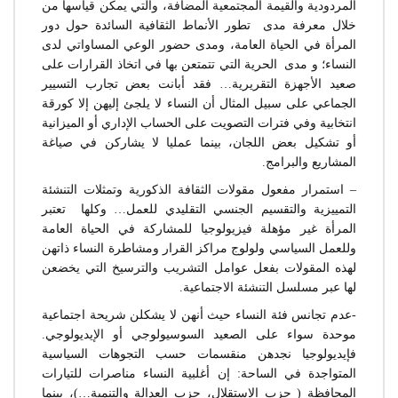
المردودية والقيمة المجتمعية المضافة، والتي يمكن قياسها من
خلال معرفة مدى تطور الأنماط الثقافية السائدة حول دور
المرأة في الحياة العامة، ومدى حضور الوعي المساواتي لدى
النساء؛ و مدى الحرية التي تتمتعن بها في اتخاذ القرارات على
صعيد الأجهزة التقريرية… فقد أبانت بعض تجارب التسيير
الجماعي على سبيل المثال أن النساء لا يلجئ إليهن إلا كورقة
انتخابية وفي فترات التصويت على الحساب الإداري أو الميزانية
أو تشكيل بعض اللجان، بينما عمليا لا يشاركن في صياغة
المشاريع والبرامج.
– استمرار مفعول مقولات الثقافة الذكورية وتمثلات التنشئة
التمييزية والتقسيم الجنسي التقليدي للعمل… وكلها تعتبر
المرأة غير مؤهلة فيزيولوجيا للمشاركة في الحياة العامة
وللعمل السياسي ولولوج مراكز القرار ومشاطرة النساء ذاتهن
لهذه المقولات بفعل عوامل التشريب والترسيخ التي يخضعن
لها عبر مسلسل التنشئة الاجتماعية.
-عدم تجانس فئة النساء حيث أنهن لا يشكلن شريحة اجتماعية
موحدة سواء على الصعيد السوسيولوجي أو الإيديولوجي.
فإيديولوجيا نجدهن منقسمات حسب التجوهات السياسية
المتواجدة في الساحة: إن أغلبية النساء مناصرات للتيارات
المحافظة ( حزب الاستقلال، حزب العدالة والتنمية…)، بينما