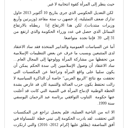
حيث ينظر إلى المرأة كقوة انتخابية لا غير.
لكن التعديل الحكومي الذي جرى بتاريخ 10 أكتوبر 2013 حاول
تدارك ضعف التمثيلية، إذ خصهن ب ستة مقاعد (وزيرتين وأربع
وزيرات منتدبات)، لكن هذا الارتفاع إذا ربطناه بالارتفاع
المماثل الذي حصل في عدد وزراء الحكومة والذي ارتفع من
31 إلى 39 فإننا نجده متواضعا.
أما عن السياسات العمومية والتدابير المتخذة فقد ساد الاعتقاد
لدى المتتبعين وبسبب ما عرف عن بعض التنظيمات الإسلامية
من تحفظها من مشاركة المرأة وولوجها إلى المجال العام…
ساد الاعتقاد أن وصول الإسلاميين إلى سدة الحكم يمكن أن
يكون سلبيا على واقع المرأة وتراجعا عن المكتسبات التي
تحققت مع نتائج “الربيع العربي” خاصة أن الذاكرة السياسية لا
زالت تحتفظ بكون حزب العدالة والتنمية كان قد عارض بشدة
الخطة الوطنية لإدماج المرأة في التنمية التي كانت قد أعلنت
عنها حكومة التناوب التوافقي برئاسة عبد الرحمان اليوسفي
سنة 1999.
الا انه من الناحية العملية، فلم يحصل تراجع عن المكتسبات
التي تحققت. لقد بادرت الحكومة إلى تبني خطة للمساواة في
أفق المناصفة (يطلق عليها إكرام 2012- 2016) والتي ارتكزت