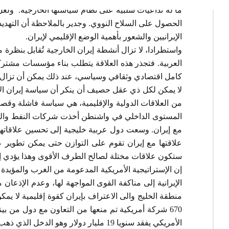
ما له تداعيات سلبية على نظام سياستها الخارجية. ولعل 
الحصول على السلاح النووي. وجدير بالملاحظة أن التهديد
الإيرانيين والشعور بأهمية الوضع الإقليمي لإيران.
واستطرادا، لا تزال أنشطة إيران الخارجية تُقابل بنظرة 
العربية. فتجذر هذه العلاقة يتطلب بناء مؤسسات مشتركة
كامل اقتصادي وثقافي وسياسي، عند ذلك يمكن أن تزال أزم
لا يمكن لكل ذي عقل حصيف أن ينكر أن سياسة إيران الأم
من العلاقات الدولية والإقليمية، هي سياسة فاشلة وقصي
المستوى الداخلي في واشنطن أخذت شركات النفط والمؤس
مع إيران. وسعت دول عربية خليجية إلى تحسين علاقات
علاقتها مع إيران تقوم على التوازن حتى يمكن تطوير عل
ستكون علاقات مختلة لصالح الطرف الأقوى وهذا يؤدي إ
إن الإستراتيجية الأمريكية المدعومة من الغرب والمؤيدة
الإيرانية إلى مناكفة القوى المواجهة لها، وعدم الإذعان
منطقة الخليج والى الاعتراف بإيران كقوة إقليمية لا يم
670 شركة أمريكية تم منعها من التعاون مع دول من ب
الأمريكي يفقد سنويا 19 مليار دولار وهو الدخل الذي ذهب إلى الدول الأوروبية والشرق الأدنى وأوروبا الشرقية ونتيجة لهذا تبخرت إمكانية إيجاد 200 فرصة في الولايات المتحدة.