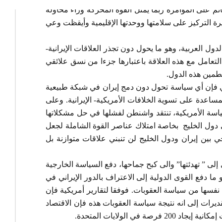
ئم على المؤامرة ربما يمثل القوة المحركة وراء محاولة
رة التركيز على سلامتها ووحدتها الإقليمية وأيقظت وعي
ل العربية، ‏وهو ما يحول دون تجذر العلاقات الإيرانية-
لتعامل مع هذه العلاقة باعتبارها جزءا من نسق علائقي
تطمين هذه الدول.
الي فإن أي سياسة تحول دون دمج إيران في شبكة طبيعية
اعدة على تسوية الخلافات الأمريكية- الإيرانية. وعلى
سة الأمريكية، تنتقد واشنطن لفشلها في حل مشكلاتها
ول الخليج بخاصة امتلاك عناصر القوة الشاملة لجعل
ي بين إيران ودول الخليج لن تنبني علاقات متوازنة بل
لى ” تهدئتها” والى كبح جماحها، دفع السياسة الخارجية
ما دفع القوى الدولية إلى الاعتراف بالدور الإيراني في
 نفسها من سياسة العقوبات. فوفقا لتقارير أمريكية فإن
يرات إلى انه نتيجة سياسة العقوبات هذه فإن الاقتصاد