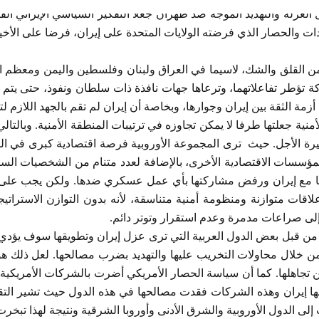
العزلة والتهديد الموجه ضد طهران جعلا التفكير السياسي الإيراني القا
ات والحصار الذي فرضته الولايات المتحدة على إيران، فرضا على الأخي
من القلق والشك، لاسيما في العراق ولبنان وفلسطين واليمن ومعظم الدو
 تؤطر تفاعلاتهما‏، وترعاها جهات نافذة ذات سلطان ونفوذ‏، حتى يتم ا
ة الثقة بين إيران وجوارها، وبخاصة أن إيران لم تقم بالجهد اللازم ل
نية جعلتها طرفا لا يمكن تجاوزه في ترتيبات المنطقة الأمنية. وبالت
رة الأجل. حيث ترى المجموعة الأوروبية فرصة اقتصادية كبرى في المس
سات الاقتصادية الأخرى، بالإضافة لعدد متنام من الشخصيات السيا
ها مع إيران ورفض مشاركتها بأي عمل عسكري ضدها. ولكن يجب على د
اقات متوازنة ومنظومة أمنية متناسقة، لأنه بدون التوازن الاستراتيج
لى صراعات مدمرة وعدم استقرار وتوتر دائم.
 من قبل بعض الدول العربية التي ترى عزل إيران وتطويقها سوف يؤدي إ
 من خلال محاولات التخريب عليها والتهديد بضرب مصالحها. لعل ذلك هو 
كن تجاهلها. كما أن سياسة الحصار الأمريكي أضرت بالشركات الأمريكية
ينها إيران وهذه الشركات فقدت مصالحها في هذه الدول حيث تشير التقد